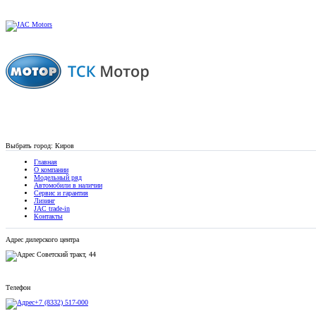
Выбрать город:
Киров
Главная
О компании
Модельный ряд
Автомобили в наличии
Сервис и гарантия
Лизинг
JAC trade-in
Контакты
Адрес дилерского центра
Советский тракт, 44
Телефон
+7 (8332) 517-000