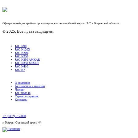
Официальный дистрибьютор коммерческих автомобилей марки JAC в Кировской области
© 2025. Все права защищены
JAC N90
JAC N120X
JAC N200
JAC N350
JAC N350 AMKAR
JAC N350 MIXER
JAC N410
JAC K7
О компании
Автомобили в наличии
Лизинг
JAC trade-in
Сервис и гарантия
Контакты
+7 (8332) 517-000
г. Киров, Советский тракт, 44