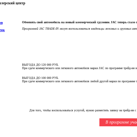
илерский центр
Обменять свой автомобиль на новый коммерческий грузовик JAC теперь стало п
ов
Программой JAC TRADE-IN могут воспользоваться владельцы легковых и грузовых авт
ецк
ВЫГОДА ДО 120 000 РУБ.
При сдаче коммерческого или легкового автомобиля марки JAC по программе трейд-ин 
ВЫГОДА ДО 100 000 РУБ.
При сдаче коммерческого или легкового автомобиля любой другой марки по программе 
Для того, чтобы воспользоваться услугой, нужно разместить заявку на трейд-ин
В программе уча