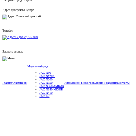
Выбрать город:
Киров
Адрес дилерского центра
Советский тракт, 44
Телефон
+7 (8332) 517-000
Заказать звонок
Модельный ряд
JAC N90
JAC N120X
JAC N200
Главная
О компании
JAC N350
Автомобили в наличии
Сервис и гарантия
Контакты
JAC N350 AMKAR
JAC N350 MIXER
JAC N410
JAC K7