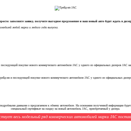
росто: заполните заявку, получите выгодное предложение и ваш новый авто будет ждать в дил
омобилей любой марки и любого года выпуска.
и последующей покупке нового коммерческого автомобиля JAC у одного из официальных дилеров JAC на
трейд-ин и последующей покупке нового коммерческого автомобиля JAC у одного из официальных дилер
 с подробными данными о предлагаемом к обмену автомобиле. На основании полученной информации буде
специальный сертификат на скидку на новый автомобиль JAC, приобретаемый у дилера.
ствует весь модельный ряд коммерческих автомобилей марки JAC постав