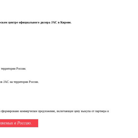
ерском центре официального дилера JAC в Кирове.
 территории России.
ов JAC на территории России.
т сформировано коммерческое предложение, включающее цену выкупа от партнера и
ляемых в Россию.