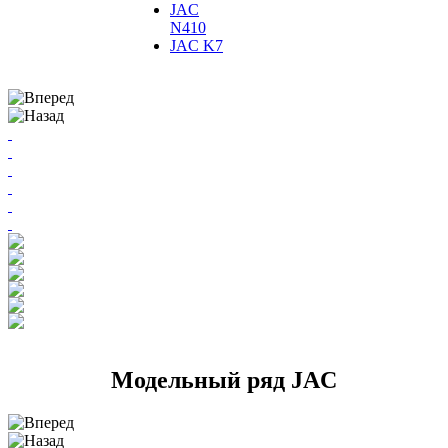
JAC
N410
JAC K7
Модельный ряд JAC