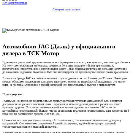
Все характеристики
Смотреть весь каталог
Автомобили JAC (Джак) у официального
дилера в ТСК Мотор
Грузовики с различной грузоподъемностью и функционалом – это, как правило, машины для бизнеса.
Их покупают владельцы маленьких, средних и больших предприятий для транспортных,
погрузочных, строительных и других видов работ. Такая техника расчитана на большие нагрузки и
должна быть надежной. Компания JAC специализируется на производстве именно таких грузовиков.
В каталоге бренда JAC вы найдете модели с грузоподъемностью от 1 тонны до 35 тонн. Некоторые
модели обладают множеством вариантов надстроек: исходя из потребностей покупателя это может
быть, к примеру, мусоровоз с задней нагрузкой или промтоварный фургон с гидробортом.
Преимущества
Главными, но далеко не единственными преимуществами грузовых автомобилей JAC являются
доступность на рынке и лояльная цена. Европейские производители уходят с рынка или стоят
прилично дороже. Эту нишу занимают китайские производители, и компания JAC в числе
крупнейших представителей. Важно, что на свои новые грузовики производитель дает гарантию на 3
года или по достижению пробега 200 тыс. км.
Отзывы от тех, кто уже купил технику JAC показывают, что компания зарабатывает доверие у
покупателей. Они отмечают современный дизайн экстерьера, удобный интерьер с хорошей
укомплектованностью и мощный двигатель.
Ассортимент грузового транспорта бренда JAC покрывает любые нужды своих клиентов. Нужно