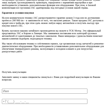
лишь выбрать грузоподъемность транспорта, определится с вариантами надстройки и при
необходимости установить дополнительные функции или оборудование. При этом, в базовой
комплектации все грузовики JAC адаптированы под погодные условия нашей страны.
Гарантия и условия покупки
На всю коммерческую технику JAC распространяется гарантия сроком 3 года или по достижению
пробега в 200 000 км – в зависимости от того, что наступит раньше. Также продажа JAC доступна в
кредит или в трейд-ин, при этом сдать можно любую марку автомобиля и получить выгоду при
покупке нового JAC.
Купить грузовую машину китайского производителя вы можете в ТСК Мотор. Это официальный
представитель JAC в Кирове и Липецке. Мы занимаемся поставками всех категорий грузовых
автомобилей от однотонников до тяжелых самосвалов. Наши менеджера с удовольствием помогают
нашим клиентам подобрать подходящую технику.
Мы также обслуживаем технику в собственном сервисе, где организован склад запчастей и ремонтно-
диагностическое оборудование. При необходимости устанавливаем дополнительное оборудование для
обеспечения температурного режима, эксплуатации в холодном климате и для погрузочно-
разгрузочных работ.
Получить консультацию
Заполните заявку и наши специалисты свяжуться с Вами для подробной консультации по Вашим
вопросам.