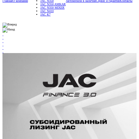
Главная
О компании
JAC N350
Автомобили в наличии
Сервис и гарантия
Контакты
JAC N350 AMKAR
JAC N350 MIXER
JAC N410
JAC K7