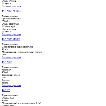
Объем кузова:
20 куб. м.
Все характеристики
JAC N350 AMKAR
Характеристики:
Грузоподъёмность:
35000 кг.
Объем двигателя:
9726 см. куб.
Объем кузова:
20 куб. м.
Все характеристики
JAC N350 MIXER
Характеристики:
Смесительный барабан (объём):
10 м3
Максимальный преодолеваемый подъём:
28%
Все характеристики
JAC N410
Характеристики:
Масса кг:
19000
Топливный бак, л:
400
Топливо:
дизель
Все характеристики
JAC K7
Характеристики:
Объем, см3:
11800
Максимальный крутящий момент (н/м):
2300 (1100)