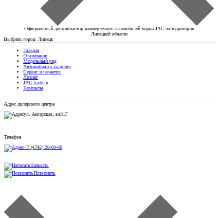
Официальный дистрибьютор коммерческих автомобилей марки JAC на территории
Липецкой области
Выбрать город:
Липецк
Главная
О компании
Модельный ряд
Автомобили в наличии
Сервис и гарантия
Лизинг
JAC trade-in
Контакты
Адрес дилерского центра
ул. Ангарская, вл31Г
Телефон
+7 (4742) 26-00-00
Написать
Позвонить