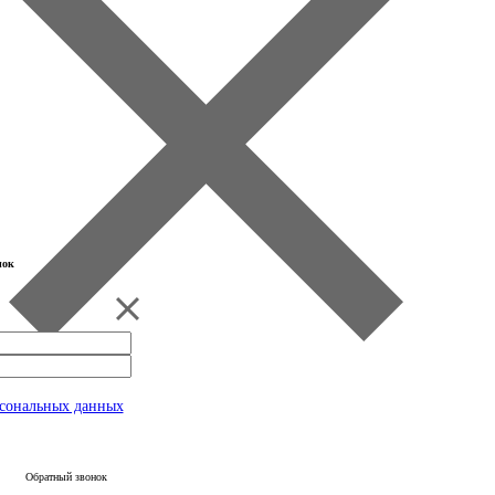
нок
рсональных данных
Обратный звонок