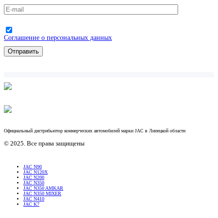
Соглашение о персональных данных
Официальный дистрибьютор коммерческих автомобилей марки JAC в Липецкой области
© 2025. Все права защищены
JAC N90
JAC N120X
JAC N200
JAC N350
JAC N350 AMKAR
JAC N350 MIXER
JAC N410
JAC K7