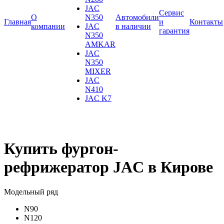
JAC
Сервис
О
N350
Автомобили
Главная
и
Контакты
компании
JAC
в наличии
гарантия
N350
AMKAR
JAC
N350
MIXER
JAC
N410
JAC K7
Купить фургон-
рефрижератор JAC в Кирове
Модельный ряд
N90
N120