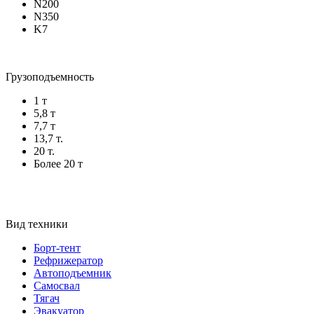
N200
N350
K7
Грузоподъемность
1 т
5,8 т
7,7 т
13,7 т.
20 т.
Более 20 т
Вид техники
Борт-тент
Рефрижератор
Автоподъемник
Самосвал
Тягач
Эвакуатор